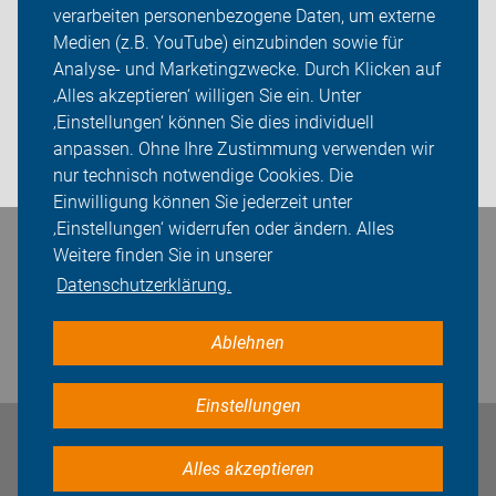
Spenden
verarbeiten personenbezogene Daten, um externe
Medien (z.B. YouTube) einzubinden sowie für
ADFC Leipzig
Analyse- und Marketingzwecke. Durch Klicken auf
‚Alles akzeptieren‘ willigen Sie ein. Unter
Sei dabei
‚Einstellungen‘ können Sie dies individuell
anpassen. Ohne Ihre Zustimmung verwenden wir
Presse
nur technisch notwendige Cookies. Die
Einwilligung können Sie jederzeit unter
‚Einstellungen‘ widerrufen oder ändern. Alles
Bleiben Sie in Kontakt
Weitere finden Sie in unserer
Datenschutzerklärung.
Ablehnen
Einstellungen
Impressum
Datenschutz
Cookie-Einstellungen
Alles akzeptieren