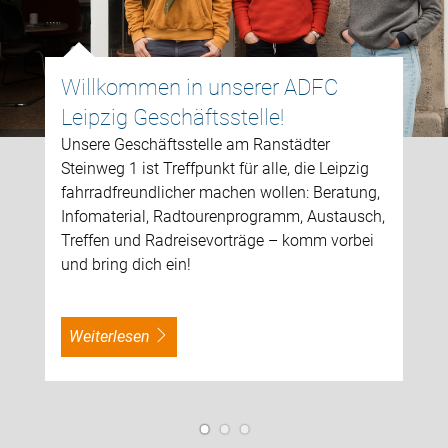
Buche unser inklusives
Rollstuhlrad LUCY!
Unser neues Spezialrad LUCY macht in
Radausflüge möglich: Gemeinsam mit 
g,
Bürgerstiftung Leipzig bringen wir ein
h,
Rollstuhl-Fahrrad auf die Straße – für 
i
Mobilität, Teilhabe und Lebensfreude. J
kostenfrei testen!
weiterlesen