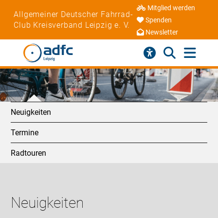
Mitglied werden
Allgemeiner Deutscher Fahrrad-
Spenden
Club Kreisverband Leipzig e. V.
Newsletter
Neuigkeiten
Termine
Radtouren
Neuigkeiten