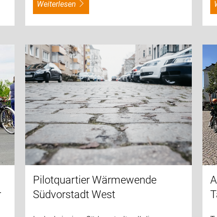
weiterlesen
Pilotquartier Wärmewende
A
r
Südvorstadt West
T