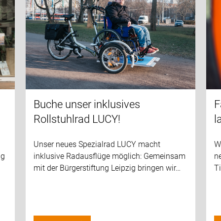
Buche unser inklusives
F
Rollstuhlrad LUCY!
l
Unser neues Spezialrad LUCY macht
We
ig
inklusive Radausflüge möglich: Gemeinsam
n
mit der Bürgerstiftung Leipzig bringen wir…
Ti