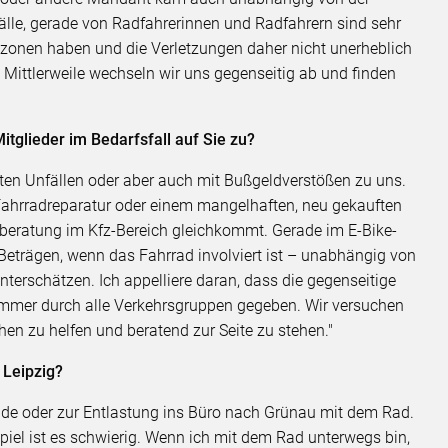
Fälle, gerade von Radfahrerinnen und Radfahrern sind sehr
hzonen haben und die Verletzungen daher nicht unerheblich
. Mittlerweile wechseln wir uns gegenseitig ab und finden
tglieder im Bedarfsfall auf Sie zu?
ten Unfällen oder aber auch mit Bußgeldverstößen zu uns.
 Fahrradreparatur oder einem mangelhaften, neu gekauften
sberatung im Kfz-Bereich gleichkommt. Gerade im E-Bike-
 Beträgen, wenn das Fahrrad involviert ist – unabhängig von
nterschätzen. Ich appelliere daran, dass die gegenseitige
t immer durch alle Verkehrsgruppen gegeben. Wir versuchen
hen zu helfen und beratend zur Seite zu stehen."
 Leipzig?
de oder zur Entlastung ins Büro nach Grünau mit dem Rad.
el ist es schwierig. Wenn ich mit dem Rad unterwegs bin,