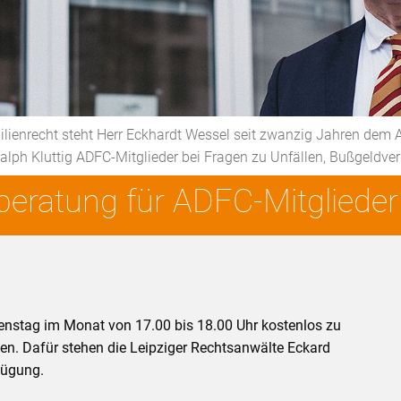
lienrecht steht Herr Eckhardt Wessel seit zwanzig Jahren dem 
lph Kluttig ADFC-Mitglieder bei Fragen zu Unfällen, Bußgeldver
eratung für ADFC-Mitglieder
ienstag im Monat von 17.00 bis 18.00 Uhr kostenlos zu
sen. Dafür stehen die Leipziger Rechtsanwälte Eckard
fügung.