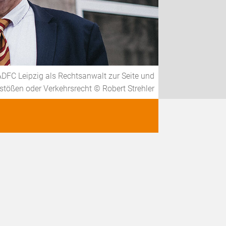
ADFC Leipzig als Rechtsanwalt zur Seite und
stößen oder Verkehrsrecht © Robert Strehler