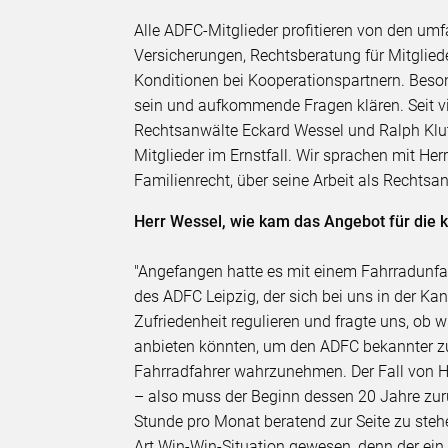
Alle ADFC-Mitglieder profitieren von den um
Versicherungen, Rechtsberatung für Mitglie
Konditionen bei Kooperationspartnern. Beson
sein und aufkommende Fragen klären. Seit v
Rechtsanwälte Eckard Wessel und Ralph Klut
Mitglieder im Ernstfall. Wir sprachen mit He
Familienrecht, über seine Arbeit als Rechtsa
Herr Wessel, wie kam das Angebot für die 
"Angefangen hatte es mit einem Fahrradunfal
des ADFC Leipzig, der sich bei uns in der Ka
Zufriedenheit regulieren und fragte uns, ob w
anbieten könnten, um den ADFC bekannter zu
Fahrradfahrer wahrzunehmen. Der Fall von He
– also muss der Beginn dessen 20 Jahre zurü
Stunde pro Monat beratend zur Seite zu stehe
Art Win-Win-Situation gewesen, denn der e