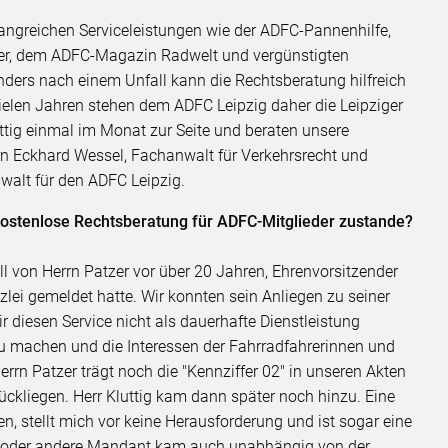
fangreichen Serviceleistungen wie der ADFC-Pannenhilfe,
der, dem ADFC-Magazin Radwelt und vergünstigten
ders nach einem Unfall kann die Rechtsberatung hilfreich
ielen Jahren stehen dem ADFC Leipzig daher die Leipziger
tig einmal im Monat zur Seite und beraten unsere
rrn Eckhard Wessel, Fachanwalt für Verkehrsrecht und
nwalt für den ADFC Leipzig.
kostenlose Rechtsberatung für ADFC-Mitglieder zustande?
l von Herrn Patzer vor über 20 Jahren, Ehrenvorsitzender
nzlei gemeldet hatte. Wir konnten sein Anliegen zu seiner
ir diesen Service nicht als dauerhafte Dienstleistung
 machen und die Interessen der Fahrradfahrerinnen und
rrn Patzer trägt noch die "Kennziffer 02" in unseren Akten
ckliegen. Herr Kluttig kam dann später noch hinzu. Eine
n, stellt mich vor keine Herausforderung und ist sogar eine
in oder andere Mandant kam auch unabhängig von der