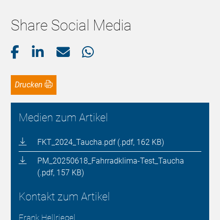
Share Social Media
Drucken
Medien zum Artikel
FKT_2024_Taucha.pdf (.pdf, 162 KB)
PM_20250618_Fahrradklima-Test_Taucha
(.pdf, 157 KB)
Kontakt zum Artikel
Frank Hellriegel