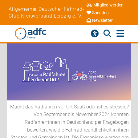
Mitglied werden
Allgemeiner Deutscher Fahrrad-
Spenden
Club Kreisverband Leipzig e. V.
Newsletter
Macht das Radfahren vor Ort Spaß oder ist es stressig?
Von September bis November 2024 konnten
Radfahrer*innen in Deutschland per Fragebogen
bewerten, wie die Fahrradfreundlichkeit in ihren
Städten und Gemeinden ist. Die Ergebnisse werden am