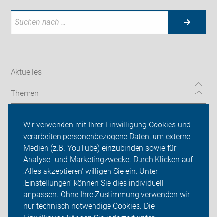
Aktuelles
Themen
Radtouren
Wir verwenden mit Ihrer Einwilligung Cookies und
Spenden
verarbeiten personenbezogene Daten, um externe
Medien (z.B. YouTube) einzubinden sowie für
ADFC Leipzig
Analyse- und Marketingzwecke. Durch Klicken auf
‚Alles akzeptieren‘ willigen Sie ein. Unter
Sei dabei
‚Einstellungen‘ können Sie dies individuell
anpassen. Ohne Ihre Zustimmung verwenden wir
Presse
nur technisch notwendige Cookies. Die