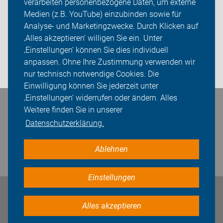
Spenden
verarbeiten personenbezogene Daten, um externe
Medien (z.B. YouTube) einzubinden sowie für
ADFC Leipzig
Analyse- und Marketingzwecke. Durch Klicken auf
‚Alles akzeptieren‘ willigen Sie ein. Unter
Sei dabei
‚Einstellungen‘ können Sie dies individuell
anpassen. Ohne Ihre Zustimmung verwenden wir
Presse
nur technisch notwendige Cookies. Die
Einwilligung können Sie jederzeit unter
‚Einstellungen‘ widerrufen oder ändern. Alles
Bleiben Sie in Kontakt
Weitere finden Sie in unserer
Datenschutzerklärung.
Ablehnen
Einstellungen
Impressum
Datenschutz
Cookie-Einstellungen
Alles akzeptieren