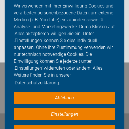
Wir verwenden mit Ihrer Einwilligung Cookies und
Spenden
verarbeiten personenbezogene Daten, um externe
Medien (z.B. YouTube) einzubinden sowie für
ADFC Leipzig
Analyse- und Marketingzwecke. Durch Klicken auf
‚Alles akzeptieren‘ willigen Sie ein. Unter
Sei dabei
‚Einstellungen‘ können Sie dies individuell
anpassen. Ohne Ihre Zustimmung verwenden wir
Presse
nur technisch notwendige Cookies. Die
Einwilligung können Sie jederzeit unter
‚Einstellungen‘ widerrufen oder ändern. Alles
Bleiben Sie in Kontakt
Weitere finden Sie in unserer
Datenschutzerklärung.
Ablehnen
Einstellungen
Impressum
Datenschutz
Cookie-Einstellungen