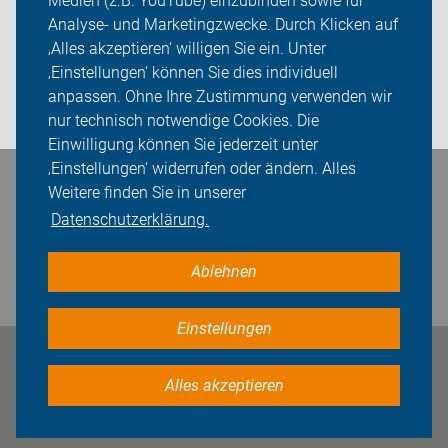
Medien (z.B. YouTube) einzubinden sowie für
ADFC Leipzig
Analyse- und Marketingzwecke. Durch Klicken auf
‚Alles akzeptieren‘ willigen Sie ein. Unter
Sei dabei
‚Einstellungen‘ können Sie dies individuell
anpassen. Ohne Ihre Zustimmung verwenden wir
Presse
nur technisch notwendige Cookies. Die
Einwilligung können Sie jederzeit unter
‚Einstellungen‘ widerrufen oder ändern. Alles
Bleiben Sie in Kontakt
Weitere finden Sie in unserer
Datenschutzerklärung.
Ablehnen
Einstellungen
Impressum
Datenschutz
Cookie-Einstellungen
Alles akzeptieren